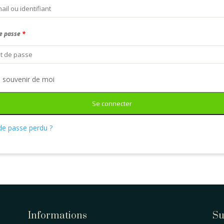
e passe
*
 souvenir de moi
Se connecter
e passe perdu ?
Informations
Su