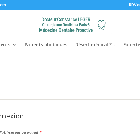
com
RDV e
ients
Patients phobiques
Désert médical ?…
Experti
nnexion
’utilisateur ou e-mail
*