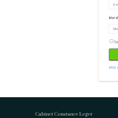
Mot d
Se
Mot d
Cabinet Constance Leger