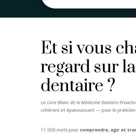
Et si vous c
regard sur l
dentaire ?
Le
Livre Blanc de la Médecine Dentaire Proactiv
cohérent et épanouissant — pour le praticien
11 000 mots pour
comprendre, agir et tra