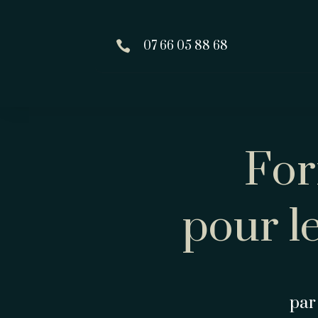

07 66 05 88 68
For
pour l
par