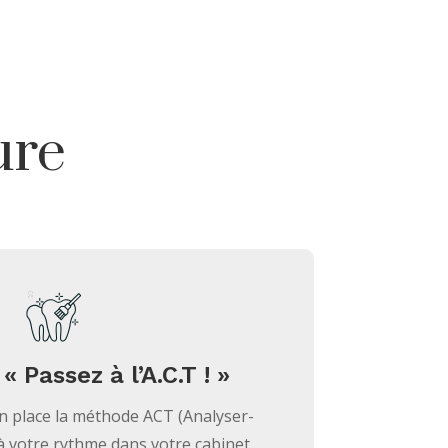
ure
 Passez à l’A.C.T ! »
n place la méthode ACT (Analyser-
 à votre rythme dans votre cabinet.