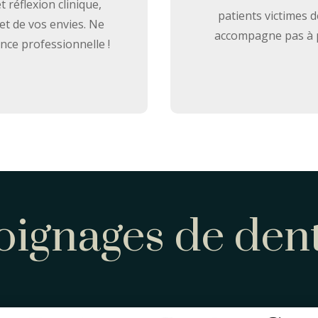
t réflexion clinique,
patients victimes 
 et de vos envies. Ne
accompagne pas à p
nce professionnelle !
ignages de dent