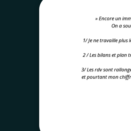
» Encore un imme
On a souv
1/ Je ne travaille plu
2 / Les bilans et plan
3/ L
es rdv sont rallongé
et pourtant mon chiffre