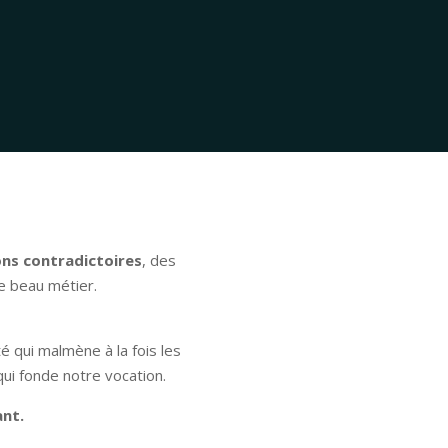
ons contradictoires
, des
e beau métier.
é qui malmène à la fois les
qui fonde notre vocation.
ant.