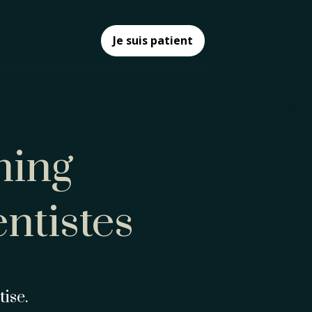
Je suis patient
hing
ntistes
ise.